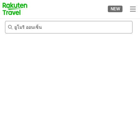
to
NEW
top
page
ยูโมริ ออนเซ็น
24/8/2026
-
25/8/2026
2
คนต่อห้อง
•
1
ห้อง