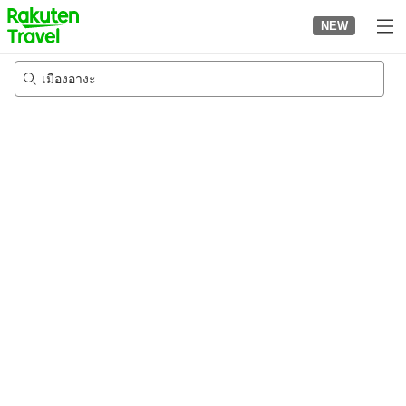
to
NEW
top
page
เมืองอางะ
22/8/2026
-
23/8/2026
2
คนต่อห้อง
•
1
ห้อง