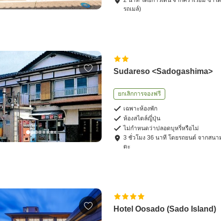
2
นาที โดย
การเดิน
จาก
คิราเรียม ซาโด
รถเมล์)
Sudareso <Sadogashima>
ยกเลิกการจองฟรี
เฉพาะห้องพัก
ห้องสไตล์ญี่ปุ่น
ไม่กำหนดว่าปลอดบุหรี่หรือไม่
3
ชั่วโมง
36
นาที โดย
รถยนต์
จาก
สนาม
ตะ
Hotel Oosado (Sado Island)