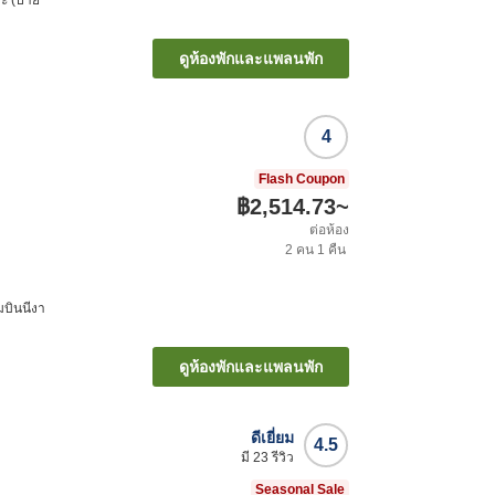
ะ (ป้าย
ดูห้องพักและแพลนพัก
4
Flash Coupon
฿2,514.73
~
ต่อห้อง
2
คน
1
คืน
บินนีงา
ดูห้องพักและแพลนพัก
ดีเยี่ยม
4.5
มี
23
รีวิว
Seasonal Sale