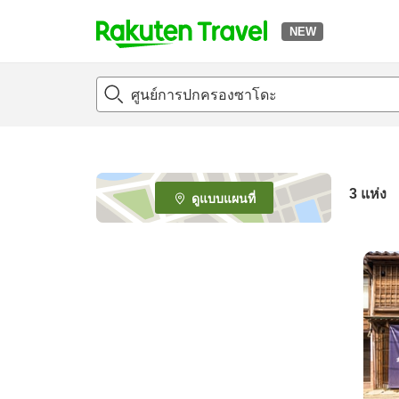
NEW
t
o
p
P
a
g
e
3
แห่ง
ดูแบบแผนที่
_
s
e
a
r
c
h