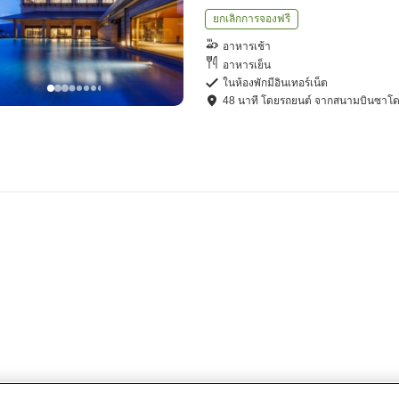
ยกเลิกการจองฟรี
อาหารเช้า
อาหารเย็น
ในห้องพักมีอินเทอร์เน็ต
48
นาที โดย
รถยนต์
จาก
สนามบินซาโ