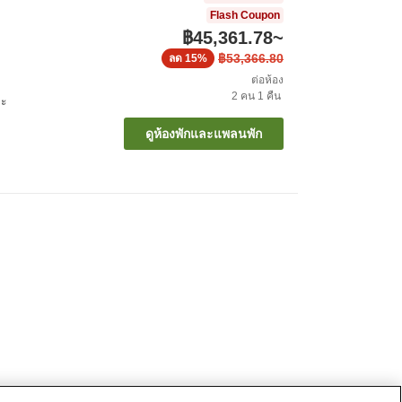
Flash Coupon
฿45,361.78
~
฿53,366.80
ลด
15%
ต่อห้อง
2
คน
1
คืน
ดะ
ดูห้องพักและแพลนพัก