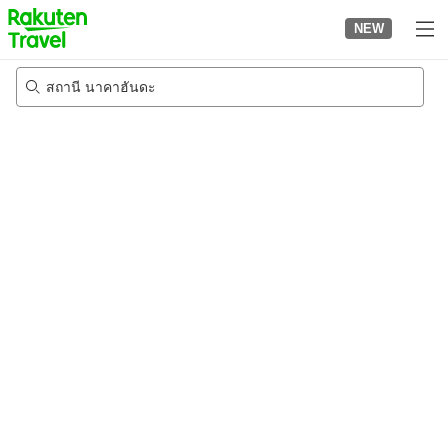
to
NEW
top
page
สถานี นาคาฮันดะ
22/8/2026
-
23/8/2026
2
คนต่อห้อง
•
1
ห้อง