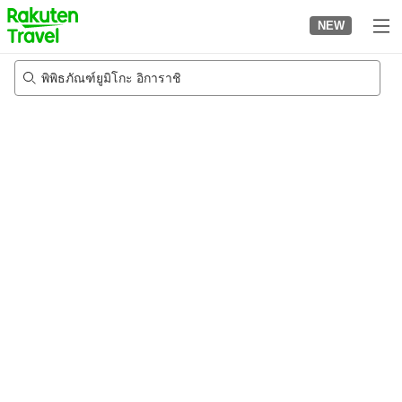
to
NEW
top
page
พิพิธภัณฑ์ยูมิโกะ อิการาชิ
21/8/2026
-
22/8/2026
2
คนต่อห้อง
•
1
ห้อง