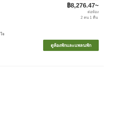
฿8,276.47
~
ต่อห้อง
2
คน
1
คืน
ะโจ
ดูห้องพักและแพลนพัก