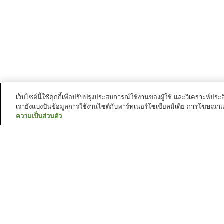
เว็บไซต์นี้ใช้คุกกี้เพื่อปรับปรุงประสบการณ์ใช้งานของผู้ใช้ และวิเคราะห
เรายังแบ่งปันข้อมูลการใช้งานไซต์กับพาร์ทเนอร์โซเชียลมีเดีย การโฆษณา
ความเป็นส่วนตัว
สถานีรถไฟใน
นครคุราชิกิ
สถานี คามิโนะโจ
สถานี คาวาเบะจูกุ
สถานี คุราชิกิชิ
สถานี ชายะมาจิ
สถานที่น่าสนใจใน
นครคุราชิกิ
คุราชิกิ ไอวี่ สแควร์
บ้านตระกูลโอฮาชิ