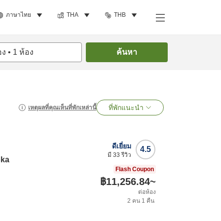
ภาษาไทย
THA
THB
อง
•
1
ห้อง
ค้นหา
ที่พักแนะนำ
เหตุผลที่คุณเห็นที่พักเหล่านี้
ดีเยี่ยม
4.5
มี
33
รีวิว
oka
Flash Coupon
฿11,256.84
~
ต่อห้อง
2
คน
1
คืน