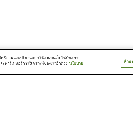
์ประสิทธิภาพและปริมาณการใช้งานบนเว็บไซต์ของเรา
ห้าม
และพาร์ทเนอร์การวิเคราะห์ของเราอีกด้วย
นโยบาย
สถานี คิบิโนะ มาคิบิ
สถานี คิมิ
สถานี คิวโจ มาเ
สถานี ชินคุราชิกิ
สถานี ซาคาเอะ
สถานี นากาโช
พิพิธภัณฑ์ Betty Smith
พิพิธภัณฑ์กระปุกออมสิน
พิพิธภัณฑ์ของเล่