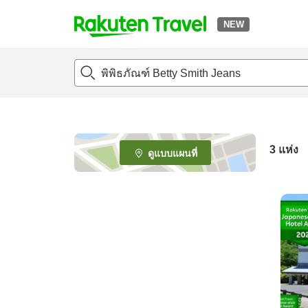
NEW
t
o
p
P
a
g
e
3
แห่ง
ดูแบบแผนที่
_
s
e
a
r
c
h