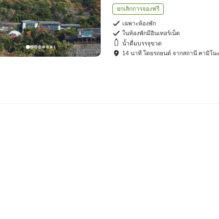
ยกเลิกการจองฟรี
เฉพาะห้องพัก
ในห้องพักมีอินเทอร์เน็ต
น้ำดื่มบรรจุขวด
14
นาที โดย
รถยนต์
จาก
สถานี คามิโน