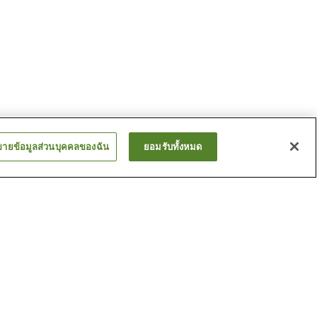
ขายข้อมูลส่วนบุคคลของฉัน
ยอมรับทั้งหมด
อะ
สถานี คุราชิกิ
สถานี นิชิ ฮิโตมิอิ
ดูเพิ่ม
นพื้นบ้าน
พิพิธภัณฑ์งานฝีมือพื้นบ้านคุ