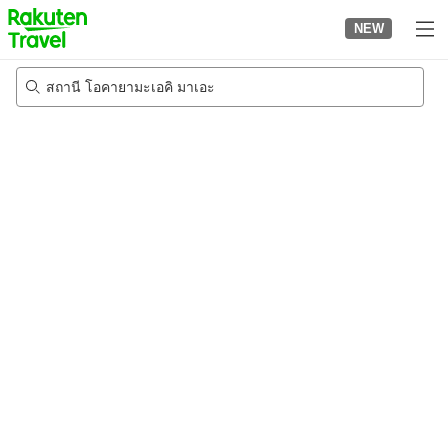
to
NEW
top
page
สถานี โอคายามะเอคิ มาเอะ
21/8/2026
-
22/8/2026
2
คนต่อห้อง
•
1
ห้อง