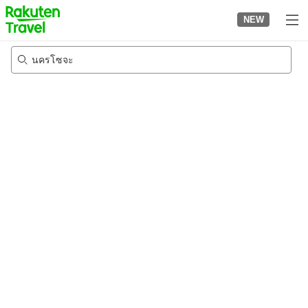
to
NEW
top
page
นครโซจะ
22/8/2026
-
23/8/2026
2
คนต่อห้อง
•
1
ห้อง