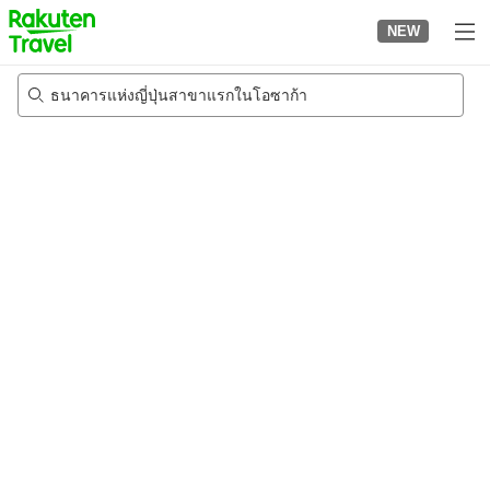
to
NEW
top
page
ธนาคารแห่งญี่ปุ่นสาขาแรกในโอซาก้า
22/8/2026
-
23/8/2026
2
คนต่อห้อง
•
1
ห้อง