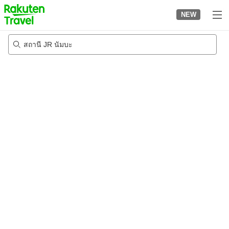
to
NEW
top
page
สถานี JR นัมบะ
23/8/2026
-
24/8/2026
2
คนต่อห้อง
•
1
ห้อง