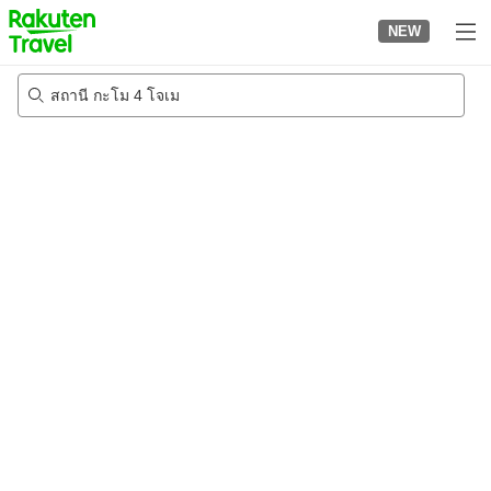
to
NEW
top
page
สถานี กะโม 4 โจเม
23/8/2026
-
24/8/2026
2
คนต่อห้อง
•
1
ห้อง