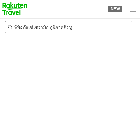
to
NEW
top
page
พิพิธภัณฑ์เซรามิก ภูมิภาคคิวชู
24/8/2026
-
25/8/2026
2
คนต่อห้อง
•
1
ห้อง