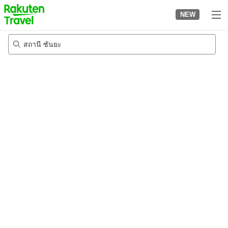
to
NEW
top
page
สถานี ซันยะ
23/8/2026
-
24/8/2026
2
คนต่อห้อง
•
1
ห้อง