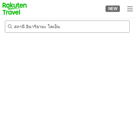
to
NEW
top
page
สถานี อินาริยามะ โคเอ็น
20/8/2026
-
21/8/2026
2
คนต่อห้อง
•
1
ห้อง