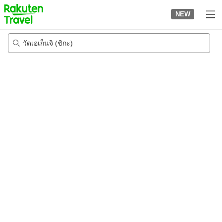
to
NEW
top
page
วัดเอเก็นจิ (ชิกะ)
23/8/2026
-
24/8/2026
2
คนต่อห้อง
•
1
ห้อง