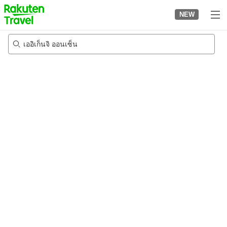
to
NEW
top
page
เออิเก็นจิ ออนเซ็น
24/8/2026
-
25/8/2026
2
คนต่อห้อง
•
1
ห้อง