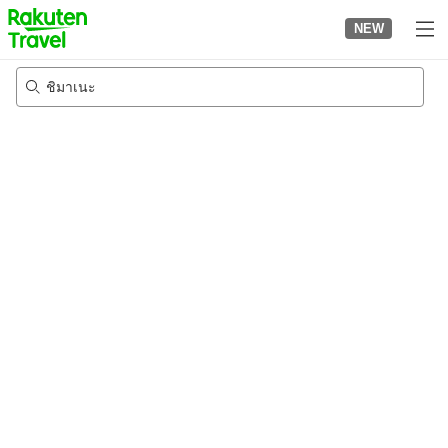
to
NEW
top
page
ชิมาเนะ
20/8/2026
-
21/8/2026
2
คนต่อห้อง
•
1
ห้อง