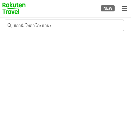
to
NEW
top
page
สถานี โทดาโกะฮามะ
20/8/2026
-
21/8/2026
2
คนต่อห้อง
•
1
ห้อง