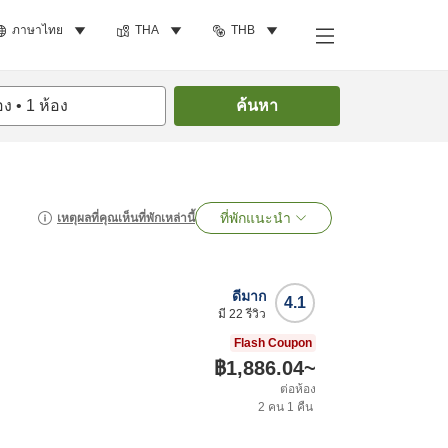
ภาษาไทย
THA
THB
อง
•
1
ห้อง
ค้นหา
ที่พักแนะนำ
เหตุผลที่คุณเห็นที่พักเหล่านี้
ดีมาก
4.1
มี
22
รีวิว
Flash Coupon
฿1,886.04
~
ต่อห้อง
2
คน
1
คืน