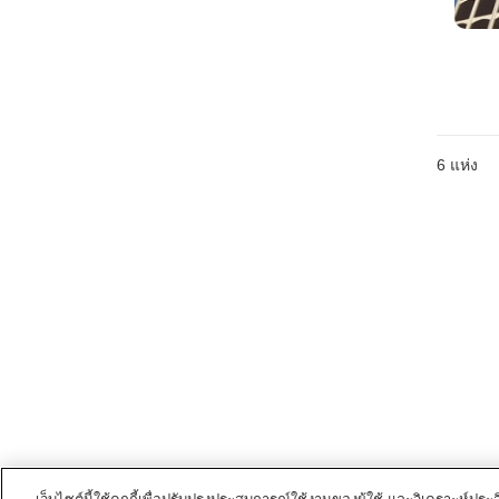
6
แห่ง