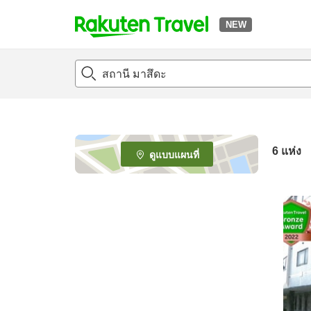
NEW
t
o
p
P
a
g
e
6
แห่ง
ดูแบบแผนที่
_
s
e
a
r
c
h