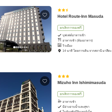
Hotel Route-Inn Masuda
ยกเลิกการจองฟรี
บุฟเฟต์อาหารเช้า
อาหารเช้า (ห้องอาหาร)
วิวเมือง
14
นาที โดย
การเดิน
จาก
สถานี มาสึดะ
Mizuho Inn Ishimimasuda
ยกเลิกการจองฟรี
อาหารเช้า
มีอ่างอาบน้ำและสุขา
ในห้องพักมีอินเทอร์เน็ต