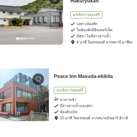
Hakuryukan
ยกเลิกการจองฟรี
เฉพาะห้องพัก
ในห้องพักมีอินเทอร์เน็ต
มีสุขา ไม่มีอ่างอาบน้ำ
9
นาที โดย
รถยนต์
จาก
สถานี มาสึดะ
Peace Inn Masuda-ekikita
ยกเลิกการจองฟรี
อาหารเช้า
มีอ่างอาบน้ำและสุขา
ห้องดับเบิล
10
นาที โดย
รถยนต์
จาก
สนามบินฮากิ อิวามิ