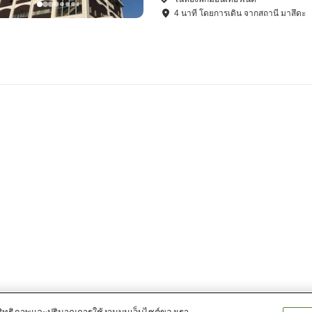
4
นาที โดย
การเดิน
จาก
สถานี มาสึดะ