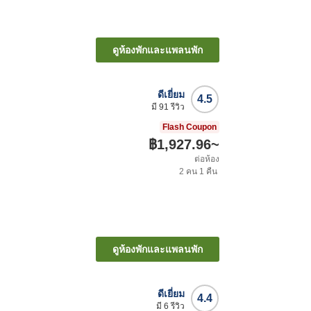
ดูห้องพักและแพลนพัก
ดีเยี่ยม
4.5
มี
91
รีวิว
Flash Coupon
฿1,927.96
~
ต่อห้อง
2
คน
1
คืน
ดูห้องพักและแพลนพัก
ดีเยี่ยม
4.4
มี
6
รีวิว