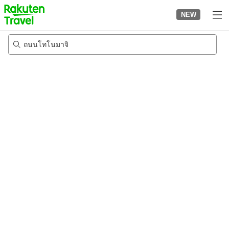
to
NEW
top
page
ถนนโทโนมาจิ
24/8/2026
-
25/8/2026
2
คนต่อห้อง
•
1
ห้อง