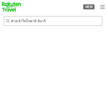
to
NEW
top
page
ศาลเจ้าไทโกดานิ อินาริ
20/8/2026
-
21/8/2026
2
คนต่อห้อง
•
1
ห้อง