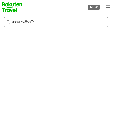
to
NEW
top
page
ปราสาทสึวาโนะ
24/8/2026
-
25/8/2026
2
คนต่อห้อง
•
1
ห้อง