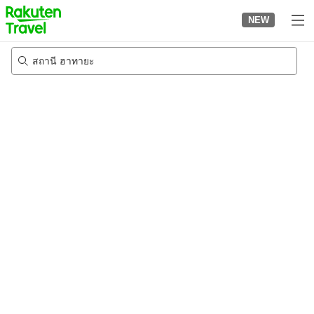
to
NEW
top
page
สถานี ฮาทายะ
20/8/2026
-
21/8/2026
2
คนต่อห้อง
•
1
ห้อง