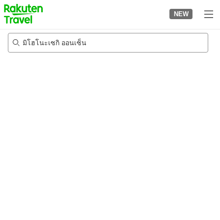
to
NEW
top
page
มิโฮโนะเซกิ ออนเซ็น
21/8/2026
-
22/8/2026
2
คนต่อห้อง
•
1
ห้อง