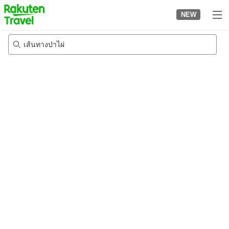
to
NEW
top
page
เส้นทางป่าไผ่
22/8/2026
-
23/8/2026
2
คนต่อห้อง
•
1
ห้อง