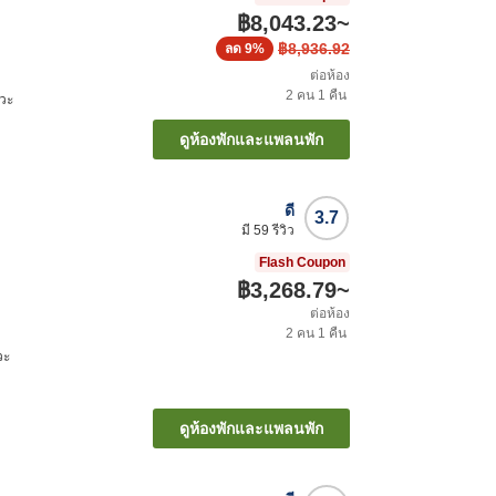
฿8,043.23
~
฿8,936.92
ลด
9%
ต่อห้อง
2
คน
1
คืน
วะ
ดูห้องพักและแพลนพัก
ดี
3.7
มี
59
รีวิว
Flash Coupon
฿3,268.79
~
ต่อห้อง
2
คน
1
คืน
วะ
ดูห้องพักและแพลนพัก