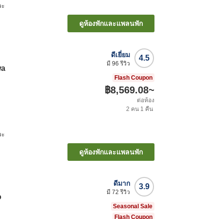
วะ
ดูห้องพักและแพลนพัก
ดีเยี่ยม
4.5
มี
96
รีวิว
wa
Flash Coupon
฿8,569.08
~
ต่อห้อง
2
คน
1
คืน
วะ
ดูห้องพักและแพลนพัก
ดีมาก
3.9
มี
72
รีวิว
o
Seasonal Sale
Flash Coupon