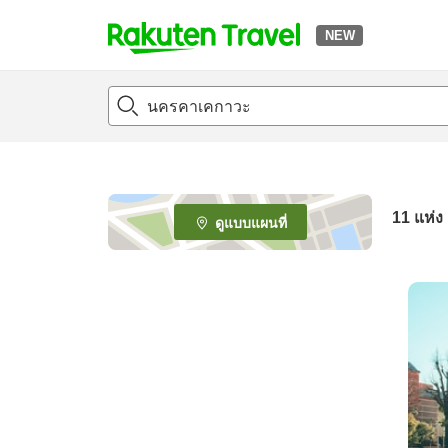
NEW
t
o
p
P
a
g
e
11
แห่ง
ดูแบบแผนที่
_
s
e
a
r
c
h