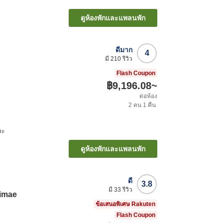
ดูห้องพักและแพลนพัก
ดีมาก
4
มี
210
รีวิว
Flash Coupon
฿9,196.08
~
ต่อห้อง
2
คน
1
คืน
วะ
ดูห้องพักและแพลนพัก
ดี
3.8
มี
33
รีวิว
imae
ข้อเสนอพิเศษ Rakuten
Flash Coupon