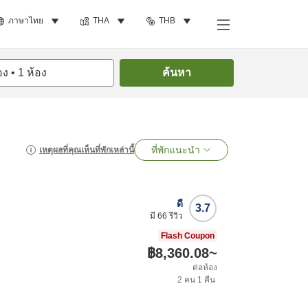
ภาษาไทย
THA
THB
อง
•
1
ห้อง
ค้นหา
ที่พักแนะนำ
เหตุผลที่คุณเห็นที่พักเหล่านี้
ดี
3.7
มี
66
รีวิว
Flash Coupon
฿8,360.08
~
ต่อห้อง
2
คน
1
คืน