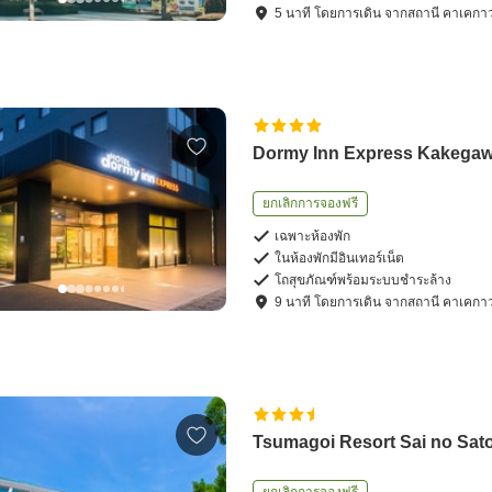
5
นาที โดย
การเดิน
จาก
สถานี คาเคกา
Dormy Inn Express Kakega
ยกเลิกการจองฟรี
เฉพาะห้องพัก
ในห้องพักมีอินเทอร์เน็ต
โถสุขภัณฑ์พร้อมระบบชำระล้าง
9
นาที โดย
การเดิน
จาก
สถานี คาเคกา
Tsumagoi Resort Sai no Sat