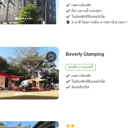
เฉพาะห้องพัก
มีอ่างอาบน้ำและสุขา
ในห้องพักมีอินเทอร์เน็ต
3
นาที โดย
การเดิน
จาก
สถานี คาเคกา
Beverly Glamping
ยกเลิกการจองฟรี
เฉพาะห้องพัก
ในห้องพักมีอินเทอร์เน็ต
ห้องทริปเปิล