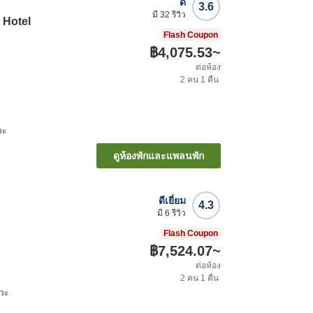
ดี
3.6
มี
32
รีวิว
 Hotel
Flash Coupon
฿4,075.53
~
ต่อห้อง
2
คน
1
คืน
วะ
ดูห้องพักและแพลนพัก
ดีเยี่ยม
4.3
มี
6
รีวิว
Flash Coupon
฿7,524.07
~
ต่อห้อง
2
คน
1
คืน
วะ