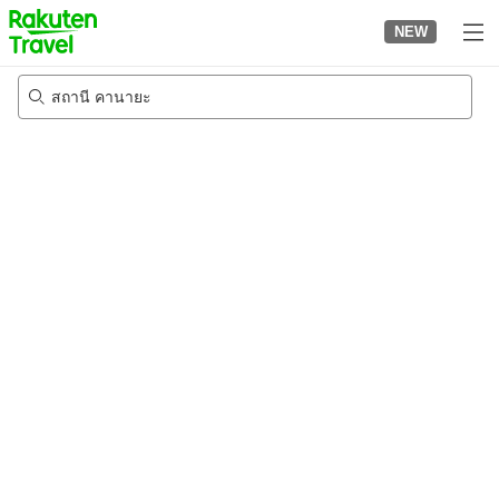
to
NEW
top
page
สถานี คานายะ
20/8/2026
-
21/8/2026
2
คนต่อห้อง
•
1
ห้อง