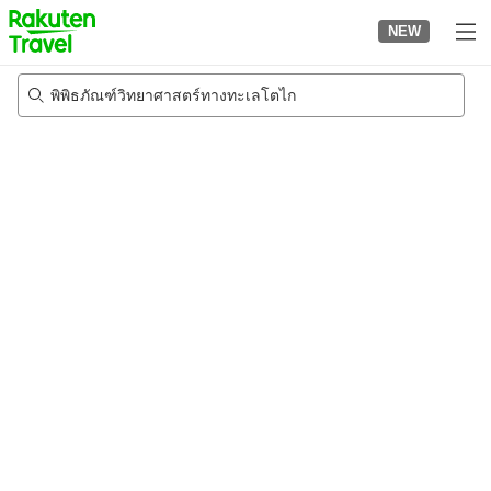
to
NEW
top
page
พิพิธภัณฑ์วิทยาศาสตร์ทางทะเลโตไก
22/8/2026
-
23/8/2026
2
คนต่อห้อง
•
1
ห้อง