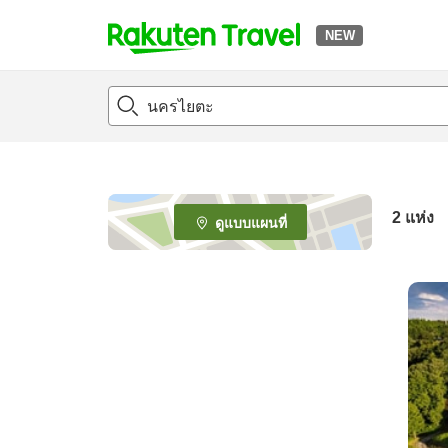
NEW
t
o
p
P
a
g
e
2
แห่ง
ดูแบบแผนที่
_
s
e
a
r
c
h