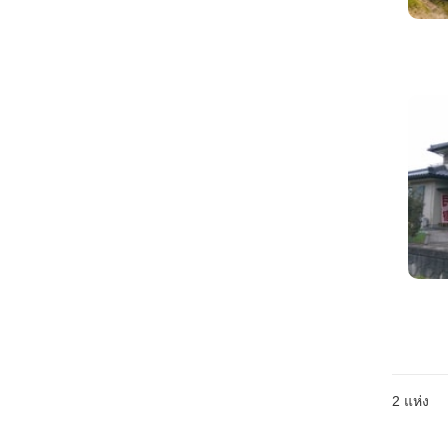
2
แห่ง