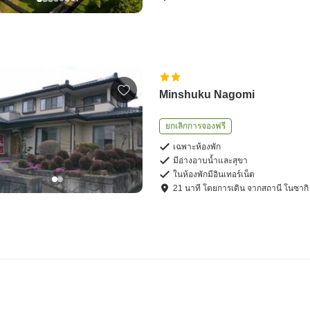
Minshuku Nagomi
ยกเลิกการจองฟรี
เฉพาะห้องพัก
มีอ่างอาบน้ำและสุขา
ในห้องพักมีอินเทอร์เน็ต
21
นาที โดย
การเดิน
จาก
สถานี โนซากิ