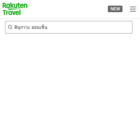
to
NEW
top
page
คินุกาวะ ออนเซ็น
24/8/2026
-
25/8/2026
2
คนต่อห้อง
•
1
ห้อง