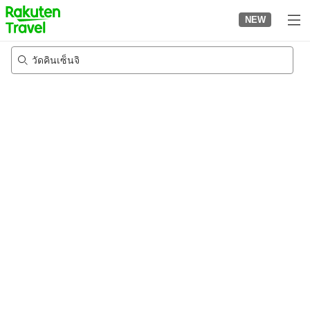
to
NEW
top
page
วัดคินเซ็นจิ
23/8/2026
-
24/8/2026
2
คนต่อห้อง
•
1
ห้อง