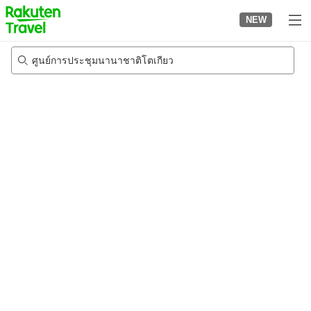
to
NEW
top
page
ศูนย์การประชุมนานาชาติโตเกียว
22/8/2026
-
23/8/2026
2
คนต่อห้อง
•
1
ห้อง