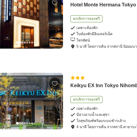
Hotel Monte Hermana Tokyo
ยกเลิกการจองฟรี
เฉพาะห้องพัก
ในห้องพักมีอินเทอร์เน็ต
โทรทัศน์
5
นาที โดย
การเดิน
จาก
สถานี นิฮอมบา
Keikyu EX Inn Tokyo Nihom
ยกเลิกการจองฟรี
เฉพาะห้องพัก
มีอ่างอาบน้ำและสุขา
โถสุขภัณฑ์พร้อมระบบชำระล้าง
4
นาที โดย
การเดิน
จาก
สถานี คายาบะ