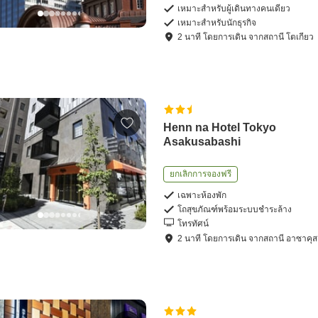
เหมาะสำหรับผู้เดินทางคนเดียว
เหมาะสำหรับนักธุรกิจ
2
นาที โดย
การเดิน
จาก
สถานี โตเกียว
Henn na Hotel Tokyo
Asakusabashi
ยกเลิกการจองฟรี
เฉพาะห้องพัก
โถสุขภัณฑ์พร้อมระบบชำระล้าง
โทรทัศน์
2
นาที โดย
การเดิน
จาก
สถานี อาซาคุส