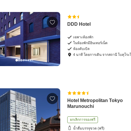
DDD Hotel
เฉพาะห้องพัก
ในห้องพักมีอินเทอร์เน็ต
ห้องดับเบิล
4
นาที โดย
การเดิน
จาก
สถานี โบคุโระ
Hotel Metropolitan Tokyo
Marunouchi
ยกเลิกการจองฟรี
น้ำดื่มบรรจุขวด (ฟรี)