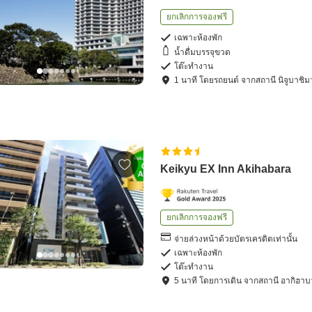
ยกเลิกการจองฟรี
เฉพาะห้องพัก
น้ำดื่มบรรจุขวด
โต๊ะทำงาน
1
นาที โดย
รถยนต์
จาก
สถานี นิจูบาชิม
Keikyu EX Inn Akihabara
ยกเลิกการจองฟรี
จ่ายล่วงหน้าด้วยบัตรเครดิตเท่านั้น
เฉพาะห้องพัก
โต๊ะทำงาน
5
นาที โดย
การเดิน
จาก
สถานี อากิฮาบ