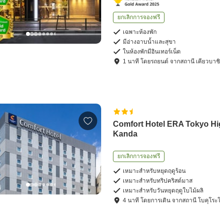
ยกเลิกการจองฟรี
เฉพาะห้องพัก
มีอ่างอาบน้ำและสุขา
ในห้องพักมีอินเทอร์เน็ต
1
นาที โดย
รถยนต์
จาก
สถานี เคียวบาช
Comfort Hotel ERA Tokyo Hi
Kanda
ยกเลิกการจองฟรี
เหมาะสำหรับหยุดฤดูร้อน
เหมาะสำหรับทริปคริสต์มาส
เหมาะสำหรับวันหยุดฤดูใบไม้ผลิ
4
นาที โดย
การเดิน
จาก
สถานี โบคุโระ