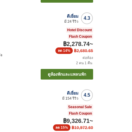
ดีเยี่ยม
4.3
มี
24
รีวิว
Hotel Discount
Flash Coupon
฿2,278.74
~
฿2,680.65
ลด
14%
โจ
ต่อห้อง
2
คน
1
คืน
ดูห้องพักและแพลนพัก
ดีเยี่ยม
4.5
มี
154
รีวิว
Seasonal Sale
Flash Coupon
฿9,326.71
~
฿10,972.60
ลด
15%