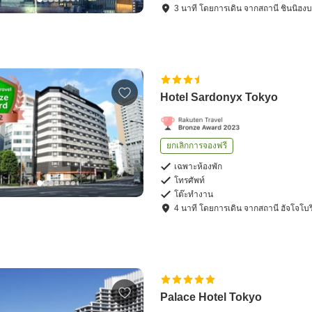
3
นาที โดย
การเดิน
จาก
สถานี ชินนิฮงบ
Hotel Sardonyx Tokyo
ยกเลิกการจองฟรี
เฉพาะห้องพัก
โทรศัพท์
โต๊ะทำงาน
4
นาที โดย
การเดิน
จาก
สถานี ฮัจโจโบร
Palace Hotel Tokyo