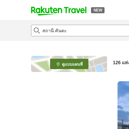
NEW
t
o
p
P
a
g
e
126
แห่
ดูแบบแผนที่
_
s
e
a
r
c
h