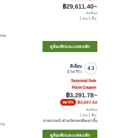
฿29,611.40
~
ต่อห้อง
2
คน
1
คืน
าเอะ
ดูห้องพักและแพลนพัก
ดีเยี่ยม
4.3
มี
54
รีวิว
Seasonal Sale
Flash Coupon
฿3,291.78
~
฿3,657.53
ลด
9%
ต่อห้อง
2
คน
1
คืน
จ่ายล่วงหน้าด้วยบัตรเครดิตเท่านั้น
าระ
ดูห้องพักและแพลนพัก