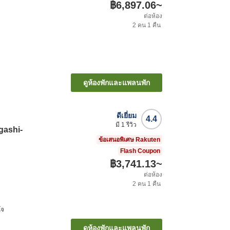
฿6,897.06
~
ต่อห้อง
2
คน
1
คืน
ิ
ดูห้องพักและแพลนพัก
ดีเยี่ยม
4.4
มี
1
รีวิว
gashi-
ข้อเสนอพิเศษ Rakuten
Flash Coupon
฿3,741.13
~
ต่อห้อง
2
คน
1
คืน
โจ
ดูห้องพักและแพลนพัก