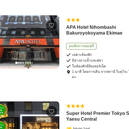
APA Hotel Nihombashi
Bakuroyokoyama Ekimae
ยกเลิกการจองฟรี
เฉพาะห้องพัก
มีอ่างอาบน้ำและสุขา
ในห้องพักมีอินเทอร์เน็ต
1
นาที โดย
การเดิน
จาก
สถานี โบคุโระ
มะ
Super Hotel Premier Tokyo S
Yaesu Central