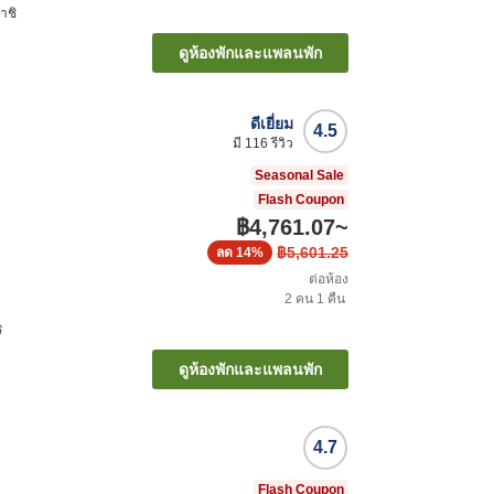
าชิ
ดูห้องพักและแพลนพัก
ดีเยี่ยม
4.5
มี
116
รีวิว
Seasonal Sale
Flash Coupon
฿4,761.07
~
฿5,601.25
ลด
14%
ต่อห้อง
2
คน
1
คืน
ิ
ดูห้องพักและแพลนพัก
4.7
Flash Coupon