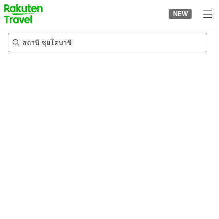
to
NEW
top
page
สถานี ซุยโดบาชิ
20/8/2026
-
21/8/2026
2
คนต่อห้อง
•
1
ห้อง