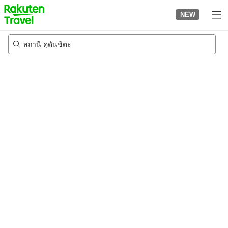
to
NEW
top
page
สถานี คุดันชิตะ
21/8/2026
-
22/8/2026
2
คนต่อห้อง
•
1
ห้อง