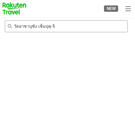
to
NEW
top
page
วัดอาซาบุซัง เซ็มปุคุ-จิ
22/8/2026
-
23/8/2026
2
คนต่อห้อง
•
1
ห้อง