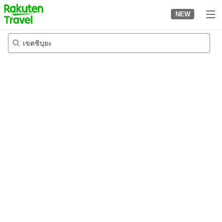
to
NEW
top
page
เขตชิบุยะ
23/8/2026
-
24/8/2026
2
คนต่อห้อง
•
1
ห้อง