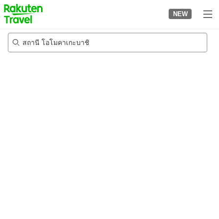
to
NEW
top
page
สถานี โอโมคาเกะบาชิ
23/8/2026
-
24/8/2026
2
คนต่อห้อง
•
1
ห้อง