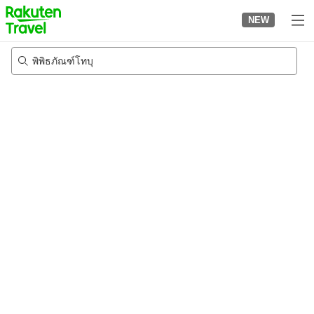
to
NEW
top
page
พิพิธภัณฑ์โทบุ
22/8/2026
-
23/8/2026
2
คนต่อห้อง
•
1
ห้อง