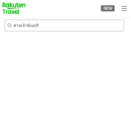
to
NEW
top
page
ศาลเจ้ามิเมกุริ
20/8/2026
-
21/8/2026
2
คนต่อห้อง
•
1
ห้อง