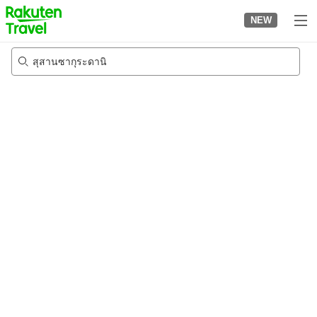
to
NEW
top
page
สุสานซากุระดานิ
22/8/2026
-
23/8/2026
2
คนต่อห้อง
•
1
ห้อง