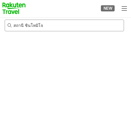
to
NEW
top
page
สถานี ชินโทมิโจ
20/8/2026
-
21/8/2026
2
คนต่อห้อง
•
1
ห้อง