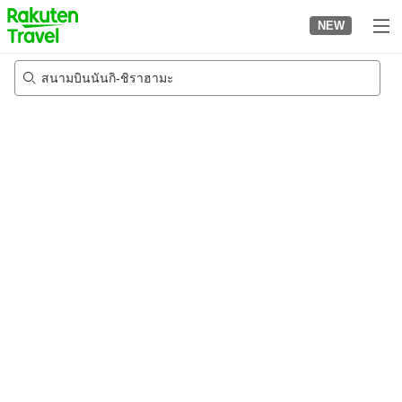
to
NEW
top
page
สนามบินนันกิ-ชิราฮามะ
24/8/2026
-
25/8/2026
2
คนต่อห้อง
•
1
ห้อง