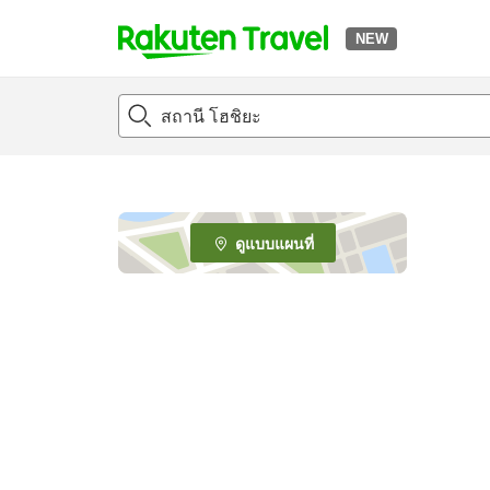
NEW
t
o
p
P
a
g
e
ดูแบบแผนที่
_
s
e
a
r
c
h