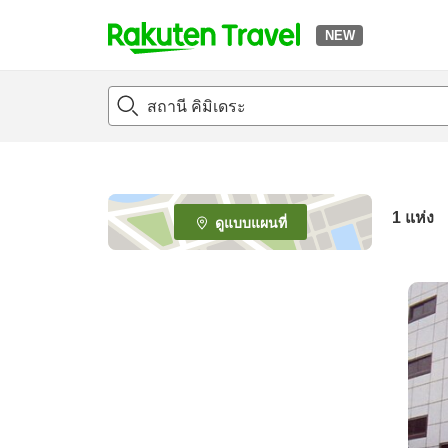
NEW
t
o
p
P
a
g
e
1 แห่ง
ดูแบบแผนที่
_
s
e
a
r
c
h