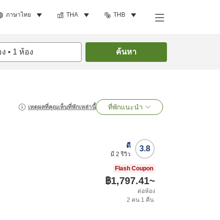
ภาษาไทย
THA
THB
อง
•
1
ห้อง
ค้นหา
ที่พักแนะนำ
เหตุผลที่คุณเห็นที่พักเหล่านี้
ดี
3.8
มี
2
รีวิว
Flash Coupon
฿1,797.41
~
ต่อห้อง
2
คน
1
คืน