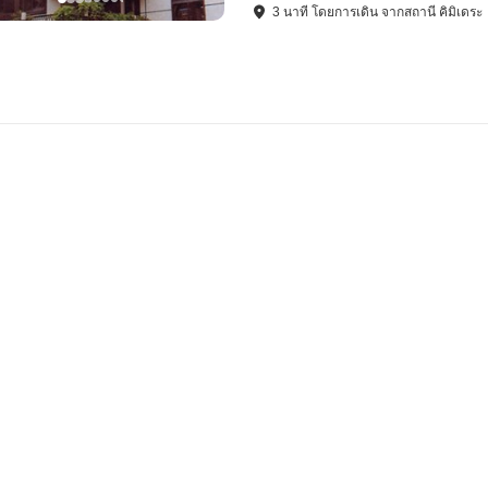
3
นาที โดย
การเดิน
จาก
สถานี คิมิเดระ