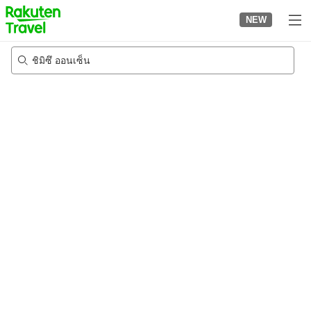
to
NEW
top
page
ชิมิซึ ออนเซ็น
23/8/2026
-
24/8/2026
2
คนต่อห้อง
•
1
ห้อง