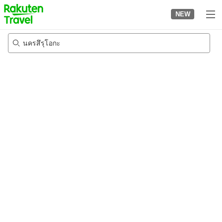
to
NEW
top
page
นครสึรุโอกะ
23/8/2026
-
24/8/2026
2
คนต่อห้อง
•
1
ห้อง