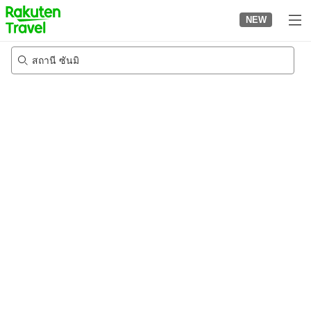
to
NEW
top
page
สถานี ซันมิ
21/8/2026
-
22/8/2026
2
คนต่อห้อง
•
1
ห้อง