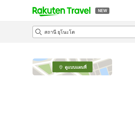
NEW
t
o
p
P
a
g
e
ดูแบบแผนที่
_
s
e
a
r
c
h