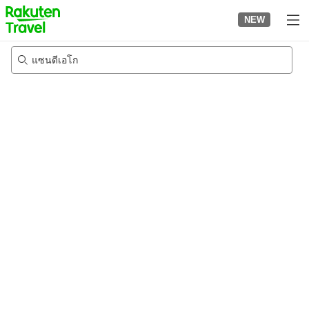
to
NEW
top
page
แซนดีเอโก
21/8/2026
-
22/8/2026
2
คนต่อห้อง
•
1
ห้อง